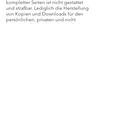
kompletter Seiten ist nicht gestattet
und strafbar. Lediglich die Herstellung
von Kopien und Downloads für den
persönlichen, privaten und nicht
kommerziellen Gebrauch ist erlaubt.
Alle innerhalb des Internetangebotes
genannten und ggf. durch Dritte
geschützten Marken unterliegen
uneingeschränkt den Bestimmungen
des jeweils gültigen
Kennzeichenrechts und den
Eigentumsrechten der jeweiligen
eingetragenen Eigentümer.
Die Darstellung dieser Website in
fremden Frames ist nur mit schriftlicher
Erlaubnis zulässig.
§ 4 Besondere Nutzungsbedingungen
Soweit besondere Bedingungen für
einzelne Nutzungen dieser Website
von den vorgenannten Paragraphen
abweichen, wird an entsprechender
Stelle ausdrücklich darauf hingewiesen.
In diesem Falle gelten im jeweiligen