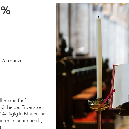
0%
 Zeitpunkt
len) mit fünf
hönheide, Eibenstock,
14-tägig in Blauenthal
eimen in Schönheide,
a