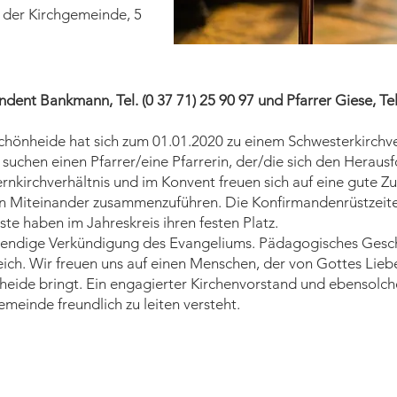
 der Kirchgemeinde, 5
dent Bankmann, Tel. (0 37 71) 25 90 97 und Pfarrer Giese, Tel.
hönheide hat sich zum 01.01.2020 zu einem Schwesterkirchver
chen einen Pfarrer/eine Pfarrerin, der/die sich den Heraus
ternkirchverhältnis und im Konvent freuen sich auf eine gute
en Miteinander zusammenzuführen. Die Konfirmandenrüstzeite
e haben im Jahreskreis ihren festen Platz.
bendige Verkündigung des Evangeliums. Pädagogisches Geschi
reich. Wir freuen uns auf einen Menschen, der von Gottes Lieb
eide bringt. Ein engagierter Kirchenvorstand und ebensolche 
emeinde freundlich zu leiten versteht.